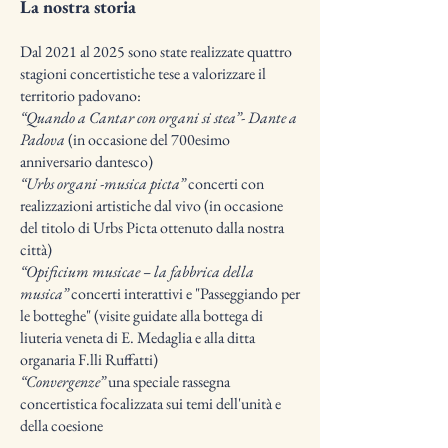
La nostra storia
Dal 2021 al 2025 sono state realizzate quattro
stagioni concertistiche tese a valorizzare il
territorio padovano:
“Quando a Cantar con organi si stea”- Dante a
Padova
(in occasione del 700esimo
anniversario dantesco)
“Urbs organi -musica picta”
concerti con
realizzazioni artistiche dal vivo (in occasione
del titolo di Urbs Picta ottenuto dalla nostra
città)
“Opificium musicae – la fabbrica della
musica”
concerti interattivi e "Passeggiando per
le botteghe" (visite guidate alla bottega di
liuteria veneta di E. Medaglia e alla ditta
organaria F.lli Ruffatti)
“Convergenze”
una speciale rassegna
concertistica focalizzata sui temi dell'unità e
della coesione