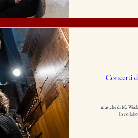
Concerti d
musiche di M. Weckm
In collabo