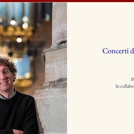
Concerti d
P
In collabo