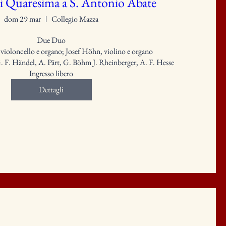
i Quaresima a S. Antonio Abate
dom 29 mar
Collegio Mazza
Due Duo

ioloncello e organo; Josef Höhn, violino e organo

G. F. Händel, A. Pärt, G. Böhm J. Rheinberger, A. F. Hesse

Ingresso libero
Dettagli