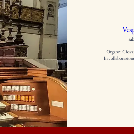
Vesp
sa
Organo: Giovan
In collaborazione