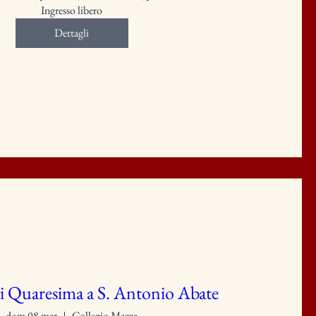
Ingresso libero
Dettagli
i Quaresima a S. Antonio Abate
dom 08 mar
Collegio Mazza