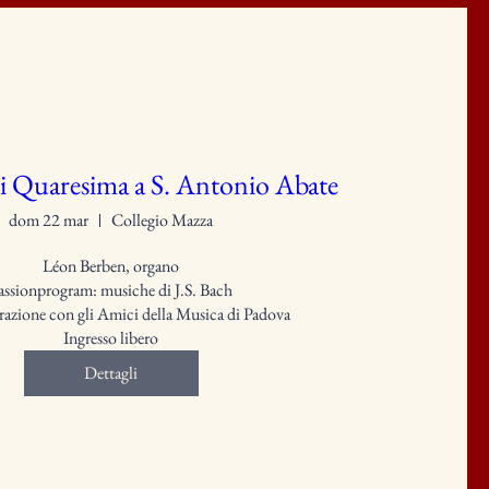
i Quaresima a S. Antonio Abate
dom 22 mar
Collegio Mazza
Léon Berben, organo

assionprogram: musiche di J.S. Bach

razione con gli Amici della Musica di Padova

Ingresso libero
Dettagli